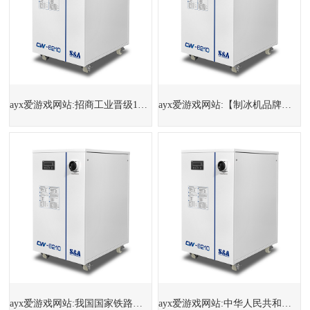
了解详情
了解详情
ayx爱游戏网站:招商工业晋级1年持有期混合C
ayx爱游戏网站:【制冰机品牌】制冰机什么牌子好？2016十大品牌排名
了解详情
了解详情
ayx爱游戏网站:我国国家铁路集团有限公司
ayx爱游戏网站:中华人民共和国最高人民法院