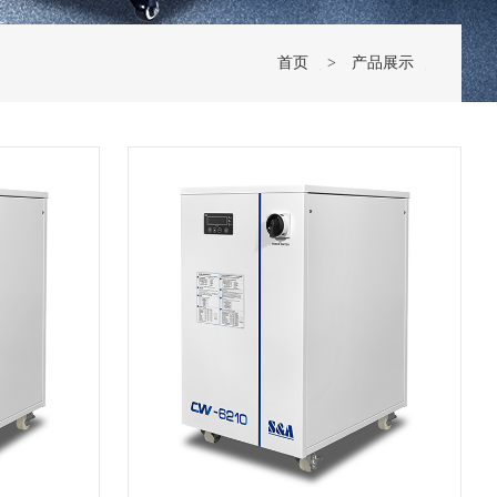
首页
>
产品展示
了解详情