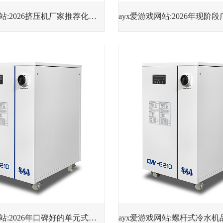
ayx爱游戏网站:2026挤压机厂家推荐化肥吨包挤压机吨袋化工原料结块转盘式吨包物料厂家优选指南！
了解详情
了解详情
ayx爱游戏网站:2026年口碑好的单元式幕墙铝型材生产厂商合作实力参考_国内新闻_聊城大众网