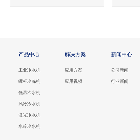
产品中心
解决方案
新闻中心
工业冷水机
应用方案
公司新闻
螺杆冷冻机
应用视频
行业新闻
低温冷水机
风冷冷水机
激光冷水机
水冷冷水机