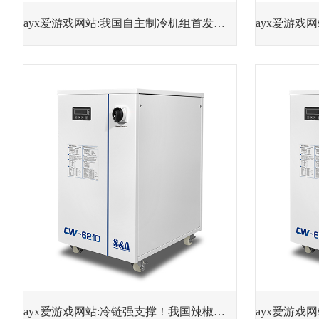
ayx爱游戏网站:我国自主制冷机组首发—— 铁路冷链为春节保供添“硬支撑”
了解详情
ayx爱游戏网站:冷链强支撑！我国辣椒城完善仓储系统