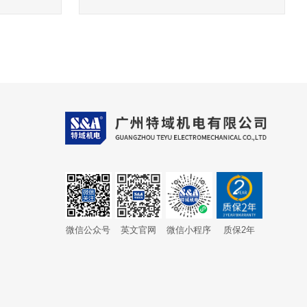
微信公众号
英文官网
微信小程序
质保2年