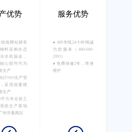
产优势
服务优势
x爱游戏网站拥有
● 400专线24小时竭诚
物料采购生态
为您服务（400-600-
冷水机钣金，
2093）
核心部件均为
● 免费保修2年，终身
发生产
维护
执行ISO生产管
，采用批量模
准生产
000平方米全新工
系统生产基地
广州市番禺区