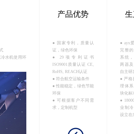
产品优势
生
● 国家专利，质量认
● ay
式
证，绿色环保
完整的
拟冷水机使用环
● 29项专利证书
系统，
ISO9001质量认证 CE,
两器及
RoHS, REACH认证
自主研
● 符合航空运输条件
● 严格
● 性能稳定，绿色节能
理体系
环保
块化标
● 可根据客户不同需
● 18
求，定制机型
业制冷
设立在