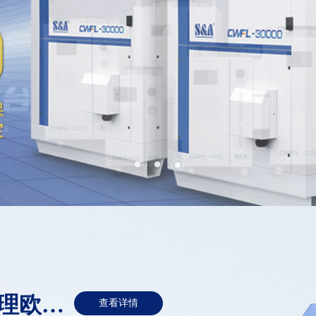
1
2
3
2026年3月超大防火门厂家汇总全国学校门不锈钢防火门新标卷帘门玻璃重点企业官方联系方式与采购指南
上海精硕获得防火隔热玻璃及其制备工艺专利
全球销冠企业品牌各行业梳理欧睿认证美的全球智能家电销量第一
2026玻璃纤维行业发展现状与产业链分析
2026工业冷水机可靠品牌TOP榜：品质与服务双保障
查看详情
查看详情
查看详情
查看详情
查看详情