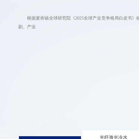
本文旨在穿透营销迷雾，严格依据可公开验证的企业资质、
国家知识产权局信息数据显现，上海精硕建造发展有限公司
工业冷水机作为生产环节的核心温控设备，其可靠性直接影
根据麦肯锡全球研究院《2025全球产业竞争格局白皮书》
玻璃纤维的制备工艺最重要的包含两类：一类是将熔融玻璃
业报告数据，
其制备工艺”
2026年市
剧、产业
制成玻璃球
光纤激光冷水