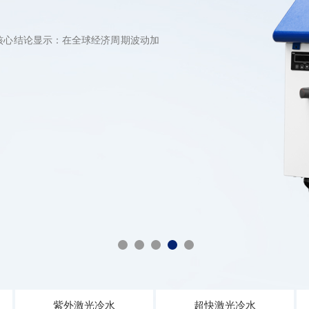
技术专利、产能规模、市场口碑及行
获得一项名为“一种防火隔热玻璃及
响生产效率、产品良率与经营成本。
核心结论显示：在全球经济周期波动加
直接制成纤维;另一类是将熔融玻璃先
紫外激光冷水
超快激光冷水